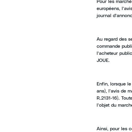
Pour les marché
européens, l’avi
journal d’annonc
Au regard des se
commande publiq
l’acheteur publi
JOUE.
Enfin, lorsque l
ans), l’avis de 
R.2131-16). Tout
l’objet du march
Ainsi, pour les c