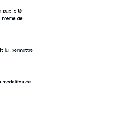
a publicité
t à même de
t lui permettre
s modalités de