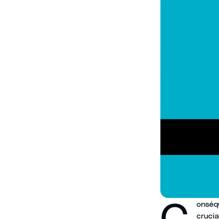
C
onséqu
cruci