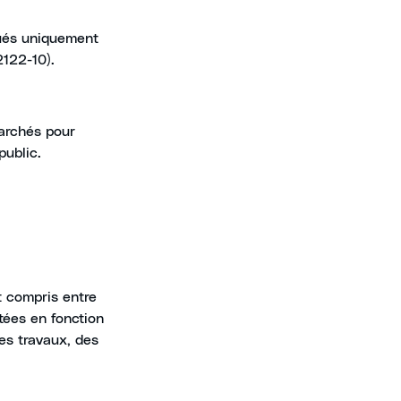
qués uniquement
2122-10).
marchés pour
public.
t compris entre
tées en fonction
es travaux, des