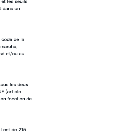
et les seuils
it dans un
e code de la
 marché,
isé et/ou au
tous les deux
E (article
t en fonction de
il est de 215