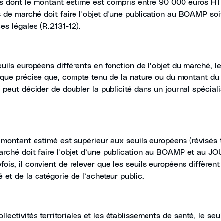
s dont le montant estimé est compris entre 90 000 euros HT 
s de marché doit faire l’objet d’une publication au BOAMP so
es légales (R.2131-12).
uils européens différents en fonction de l’objet du marché, l
ue précise que, compte tenu de la nature ou du montant du
c peut décider de doubler la publicité dans un journal spécial
e montant estimé est supérieur aux seuils européens (révisés 
marché doit faire l’objet d’une publication au BOAMP et au JOU
efois, il convient de relever que les seuils européens diffèren
é et de la catégorie de l’acheteur public.
ollectivités territoriales et les établissements de santé, le seu