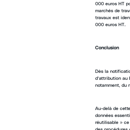
000 euros HT po
marchés de trava
travaux est iden
000 euros HT.
Conclusion
Dès la notificat
d’attribution a
notamment, du no
Au-delà de cette
données essenti
réutilisable » c
des procédures 