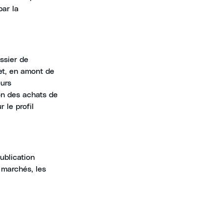
par la
ossier de
fet, en amont de
eurs
on des achats de
 le profil
ublication
s marchés, les