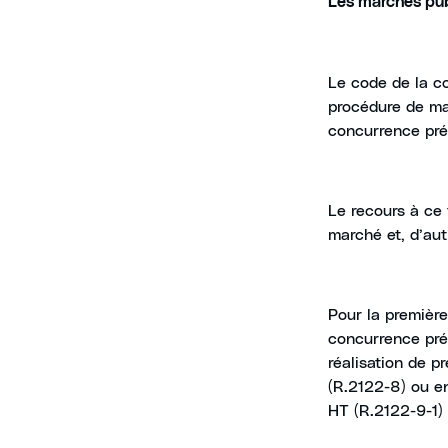
Les marchés pub
Le code de la c
procédure de mar
concurrence pré
Le recours à ce 
marché et, d’autr
Pour la première
concurrence préa
réalisation de p
(R.2122-8) ou en
HT (R.2122-9-1)