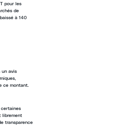
T pour les
archés de
abaissé à 140
s un avis
omiques,
de ce montant.
 certaines
t librement
 de transparence