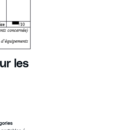
ur les
gories