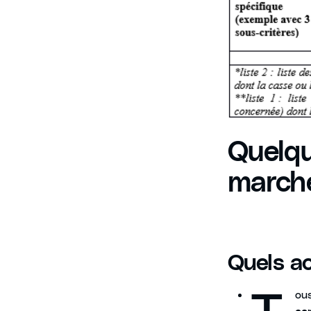
Quelqu
marché
Quels a
T
ou