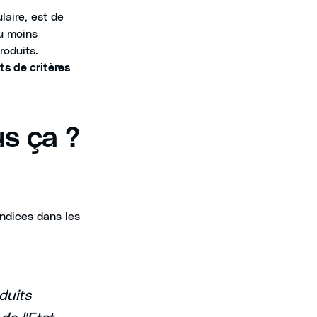
laire, est de
u moins
roduits.
ts de critères
us ça ?
ndices dans les
oduits
de l'Etat