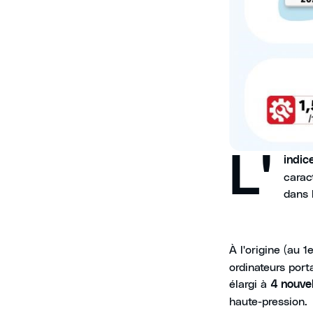
L'
indic
carac
dans l
À l'origine (au 1
ordinateurs port
élargi à
4 nouve
haute-pression.