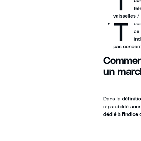
co
tél
vaisselles /
T
ou
ce 
ind
pas concern
Comment
un marc
Dans la définitio
réparabilité accr
dédié à l'indice 