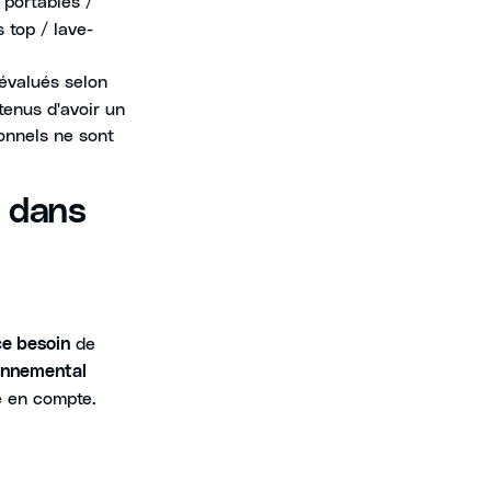
 portables /
 top / lave-
évalués selon
tenus d'avoir un
onnels ne sont
 dans
de
ce besoin
ronnemental
re en compte.